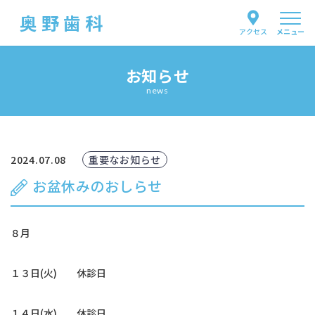
奥野歯科
メニュー
アクセス
お知らせ
当院について
news
医師紹介
診療案内
2024.07.08
重要なお知らせ
お盆休みのおしらせ
はじめての方へ
８月
よくあるご質問
１３日(火) 休診日
交通アクセス
１４日(水) 休診日