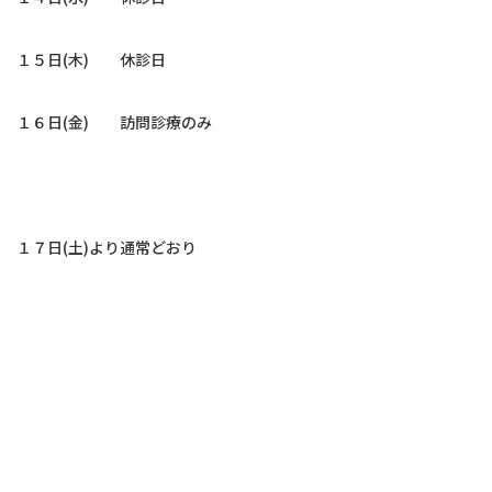
お問い合わせ
１５日(木) 休診日
予約のお電話はこちらから
06-6361-3269
１６日(金) 訪問診療のみ
tel.
（受付時間：9:00-18:00）
〒530-0027
大阪府大阪市北区堂山町17-22
１７日(土)より通常どおり